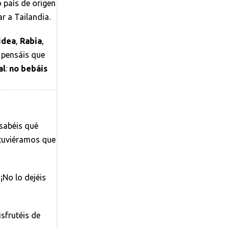
o país de origen
r a Tailandia.
idea
,
Rabia
,
o pensáis que
al
:
no bebáis
 sabéis qué
 tuviéramos que
¡No lo dejéis
isfrutéis de