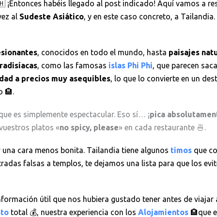
🇭 ¡Entonces habéis llegado al post indicado! Aquí vamos a r
vez al
Sudeste Asiático
, y en este caso concreto, a Tailandia.
sionantes
, conocidos en todo el mundo, hasta
paisajes nat
radisíacas
, como las famosas
islas Phi Phi
, que parecen sac
idad a precios muy asequibles
, lo que lo convierte en un des
 🏨.
 que es simplemente espectacular. Eso sí… ¡
pica absolutamen
 vuestros platos «
no spicy, please
» en cada restaurante 🍜.
 una cara menos bonita. Tailandia tiene algunos
timos
que co
tradas falsas a templos, te dejamos una lista para que los evi
nformación útil que nos hubiera gustado tener antes de viajar 
to
total 💰, nuestra experiencia con los
Alojamientos
🏨que e