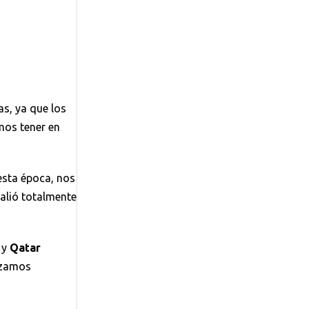
as, ya que los
mos tener en
esta época, nos
 valió totalmente
y
Qatar
lizamos