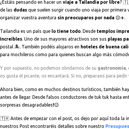
¿Estáis pensando en hacer un
viaje a Tailandia por libre
? 🇹
de las
dudas
que suelen surgir cuando uno viaja por primera 
organizar vuestra aventura
sin preocuparos por nada
😌✈️.
Tailandia es un país que
lo tiene todo
. Desde
templos impre
increíbles
. Uno de sus mayores atractivos son sus
playas pa
postal 🏝️. También podéis alojaros en
hoteles de buena cal
para mochileros como para quienes buscan algo más cómodo
Y por supuesto, no podemos olvidarnos de su
gastronomía
,
os gusta el picante, os encantará. Si no, preparaos para pedir
Ahora bien, como en muchos destinos turísticos, también hay
antes de llegar. Desde falsos conductores de tuk tuk hasta en
sorpresas desagradables❗😉
🇹🇭 Antes de empezar con el post, os dejo por aquí toda la i
nuestros Post encontraréis detalles sobre nuestro
Presupues