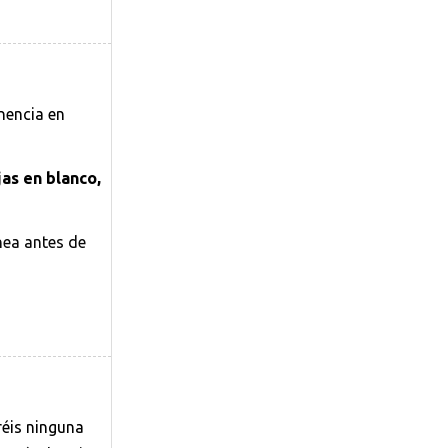
nencia en
as en blanco,
nea antes de
réis ninguna