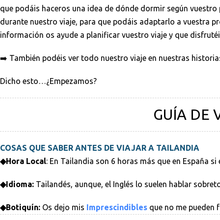
que podáis haceros una idea de dónde dormir según vuestro 
durante nuestro viaje, para que podáis adaptarlo a vuestra p
información os ayude a planificar vuestro viaje y que disfruté
➡️ También podéis ver todo nuestro viaje en nuestras histor
Dicho esto…¿Empezamos?
GUÍA DE V
COSAS QUE SABER ANTES DE VIAJAR A TAILANDIA
◆Hora Local
: En Tailandia son 6 horas más que en España si e
◆Idioma:
Tailandés, aunque, el Inglés lo suelen hablar sobret
◆Botiquín:
Os dejo mis
Imprescindibles
que no me pueden fal