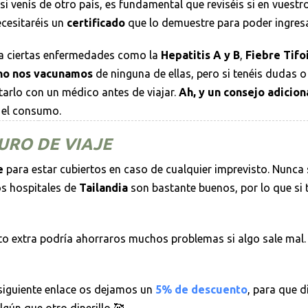
si venís de otro país, es fundamental que reviséis si en vuestr
necesitaréis un
certificado
que lo demuestre para poder ingresa
a ciertas enfermedades como la
Hepatitis A y B
,
Fiebre Tifo
no nos vacunamos
de ninguna de ellas, pero si tenéis dudas 
tarlo con un médico antes de viajar.
Ah, y un consejo adicion
 el consumo.
URO DE VIAJE
e
para estar cubiertos en caso de cualquier imprevisto. Nunca
os hospitales de
Tailandia
son bastante buenos, por lo que si
to extra podría ahorraros muchos problemas si algo sale mal. 
l siguiente enlace os dejamos un
5% de descuento
, para que d