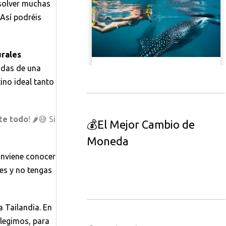
esolver muchas
 Así podréis
urales
adas de una
tino ideal tanto
te todo
! 🌶️😅 Si
💰El Mejor Cambio de
Moneda
nviene conocer
tes y no tengas
a Tailandia. En
legimos, para