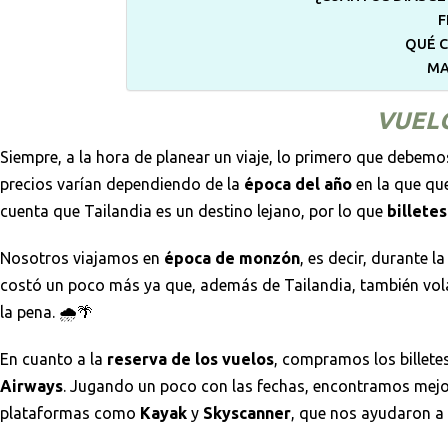
F
QUÉ C
MA
VUELO
Siempre, a la hora de planear un viaje, lo primero que debemo
precios varían dependiendo de la
época del año
en la que qu
cuenta que Tailandia es un destino lejano, por lo que
billete
Nosotros viajamos en
época de monzón
, es decir, durante 
costó un poco más ya que, además de Tailandia, también vo
la pena. 🌧️🌴
En cuanto a la
reserva de los vuelos
, compramos los billetes
Airways
. Jugando un poco con las fechas, encontramos mejore
plataformas como
Kayak
y
Skyscanner
, que nos ayudaron a 