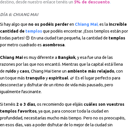
destino, desde nuestro enlace tenéis un
5% de descuento
.
DÍA 6: CHIANG MAI
Si hay algo que
no os podéis perder
en
Chiang Mai
,
es la
increíble
cantidad de
templos
que podéis encontrar. ¡Esos templos están por
todas partes! 😍 En una ciudad tan pequeña, la cantidad de
templos
por metro cuadrado es
asombrosa
.
Chiang Mai
es muy diferente a
Bangkok
, y esa fue una de las
razones por las que nos encantó. Mientras que la capital está llena
de
ruido
y
caos
, Chiang Mai tiene un
ambiente más relajado
, con
un toque más
tranquilo
y
espiritual
. 🌿 Es el lugar perfecto para
desconectar y disfrutar de un ritmo de vida más pausado, pero
igualmente fascinante.
Si tenéis
2 o 3 días
, os recomiendo que elijáis
cuáles son vuestros
templos favoritos
, ya que, para conocer toda la ciudad en
profundidad, necesitarías mucho más tiempo. Pero no os preocupéis,
en esos días, vais a poder disfrutar de lo mejor de la ciudad sin