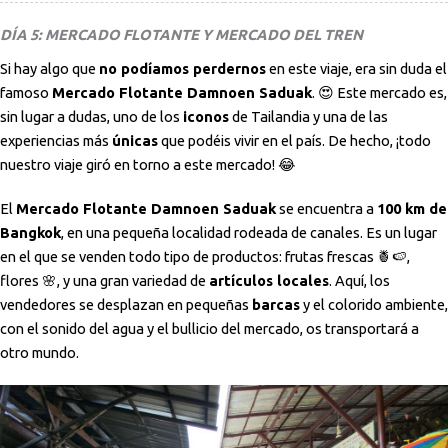
DÍA 5: MERCADO FLOTANTE Y MERCADO DEL TREN
Si hay algo que
no podíamos perdernos
en este viaje, era sin duda el
famoso
Mercado Flotante Damnoen Saduak
. 😍 Este mercado es,
sin lugar a dudas, uno de los
iconos
de Tailandia y una de las
experiencias más
únicas
que podéis vivir en el país. De hecho, ¡todo
nuestro viaje giró en torno a este mercado! 😂
El
Mercado Flotante Damnoen Saduak
se encuentra a
100 km de
Bangkok
, en una pequeña localidad rodeada de canales. Es un lugar
en el que se venden todo tipo de productos: frutas frescas 🍍🍉,
flores 🌸, y una gran variedad de
artículos locales
. Aquí, los
vendedores se desplazan en pequeñas
barcas
y el colorido ambiente,
con el sonido del agua y el bullicio del mercado, os transportará a
otro mundo.