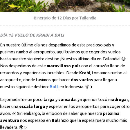
Itinerario de 12 Días por Tailandia
DíA 12 VUELO DE KRABI A BALI
En nuestro último día nos despedimos de este precioso país y
pusimos rumbo al aeropuerto, aquí tuvimos que coger dos vuelos
hasta nuestro siguiente destino ¡Nuestro último día en Tailandia! 😢
Nos despedimos de este
maravilloso país
con el corazón lleno de
recuerdos y experiencias increíbles. Desde
Krabi
, tomamos rumbo al
aeropuerto, donde tuvimos que hacer
dos vuelos
para llegar a
nuestro siguiente destino:
Bali
, en Indonesia. 🌞✈️
La jornada fue un poco
larga
y
cansada
, ya que nos tocó
madrugar
,
hacer una
escala larga
y esperar en los aeropuertos para coger otro
avión. 🛫 Sin embargo, la emoción de saber que nuestra
próxima
aventura
nos esperaba en
Bali
hizo que la espera fuera mucho más
llevadera. 🌍✨