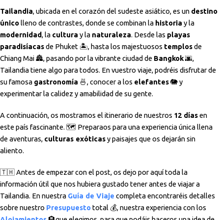
Tailandia
, ubicada en el corazón del sudeste asiático, es un
destino
único
lleno de contrastes, donde se combinan la
historia
y la
modernidad
, la
cultura
y la
naturaleza
. Desde las
playas
paradisíacas
de Phuket 🏝️, hasta los majestuosos
templos
de
Chiang Mai 🏯, pasando por la vibrante ciudad de
Bangkok
🌆,
Tailandia tiene algo para todos. En vuestro viaje, podréis disfrutar de
su famosa
gastronomía
🍜, conocer a los
elefantes
🐘 y
experimentar la calidez y amabilidad de su gente.
A continuación, os mostramos el itinerario de nuestros
12 días
en
este país fascinante. 🗺️ Preparaos para una experiencia única llena
de aventuras,
culturas exóticas
y paisajes que os dejarán sin
aliento.
🇹🇭 Antes de empezar con el post, os dejo por aquí toda la
información útil que nos hubiera gustado tener antes de viajar a
Tailandia. En nuestra
Guía de Viaje
completa encontraréis detalles
sobre nuestro
Presupuesto
total 💰, nuestra experiencia con los
Alojamientos
🏨que elegimos, para que podáis haceros una idea de