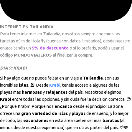
INTERNET EN TAILANDIA
Para tener internet en Tailandia, nosotros siempre cogemos las
tarjetas eSim de Holafly (cuenta con datos ilimitados), desde nuestro
enlace tenéis un
5% de descuento
o si lo preferís, podéis usar el
código
MUNDOVIAJEROS
al finalizar la compra.
DÍA 9: KRABI
Si hay algo que no puede faltar en un viaje a
Tailandia
, son sus
increíbles
islas
. 🏖️ Desde
Krabi
, tenéis acceso a algunas de las
playas más
hermosas
y
relajantes
del país. Nosotros elegimos
Krabi
entre todas las opciones, y sin duda fue la decisión correcta. 😍
¿Por qué Krabi? ¡Porque nos
encantó
desde el principio! La zona
ofrece una
gran variedad de islas
y
playas
de ensueño, y lo mejor
de todo, las
excursiones
en esta área suelen ser más
baratas
(al
menos desde nuestra experiencia) que en otras partes del país. 🌴💸