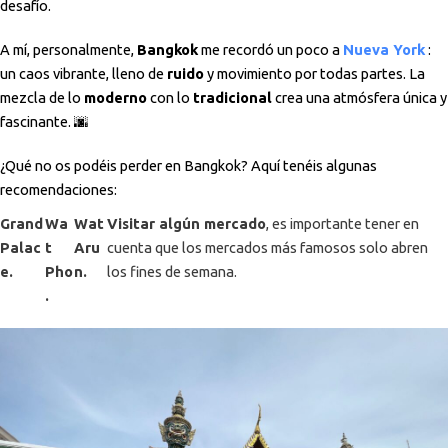
desafío.
A mí, personalmente,
Bangkok
me recordó un poco a
Nueva York
:
un caos vibrante, lleno de
ruido
y movimiento por todas partes. La
mezcla de lo
moderno
con lo
tradicional
crea una atmósfera única y
fascinante. 🌆
¿Qué no os podéis perder en Bangkok? Aquí tenéis algunas
recomendaciones:
Grand
Wa
Wat
Visitar algún mercado
, es importante tener en
Palac
t
Aru
cuenta que los mercados más famosos solo abren
e.
Pho
n.
los fines de semana.
.