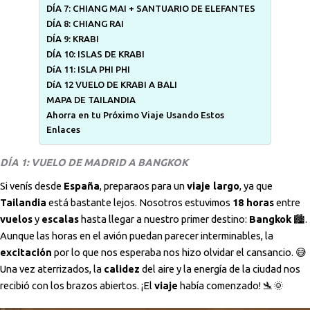
DÍA 7: CHIANG MAI + SANTUARIO DE ELEFANTES
DÍA 8: CHIANG RAI
DÍA 9: KRABI
DÍA 10: ISLAS DE KRABI
DíA 11: ISLA PHI PHI
DíA 12 VUELO DE KRABI A BALI
MAPA DE TAILANDIA
Ahorra en tu Próximo Viaje Usando Estos
Enlaces
DÍA 1: VUELO DE MADRID A BANGKOK
Si venís desde
España
, preparaos para un
viaje largo
, ya que
Tailandia
está bastante lejos. Nosotros estuvimos
18 horas
entre
vuelos
y
escalas
hasta llegar a nuestro primer destino:
Bangkok
🏙️.
Aunque las horas en el avión puedan parecer interminables, la
excitación
por lo que nos esperaba nos hizo olvidar el cansancio. 😅
Una vez aterrizados, la
calidez
del aire y la energía de la ciudad nos
recibió con los brazos abiertos. ¡El
viaje
había comenzado! 🛬🌞