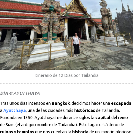
Itinerario de 12 Días por Tailandia
DÍA 4: AYUTTHAYA
Tras unos días intensos en
Bangkok
, decidimos hacer una
escapada
a
Ayutthaya
, una de las ciudades más
históricas
de Tailandia.
Fundada en 1350, Ayutthaya fue durante siglos la
capital
del reino
de Siam (el antiguo nombre de Tailandia). Este lugar está lleno de
ruinas
y
templos
que nos cuentan la
historia
de un imperio glorioso.