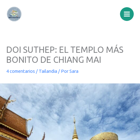
Ir
al
contenido
DOI SUTHEP: EL TEMPLO MÁS
BONITO DE CHIANG MAI
4 comentarios
/
Tailandia
/ Por
Sara