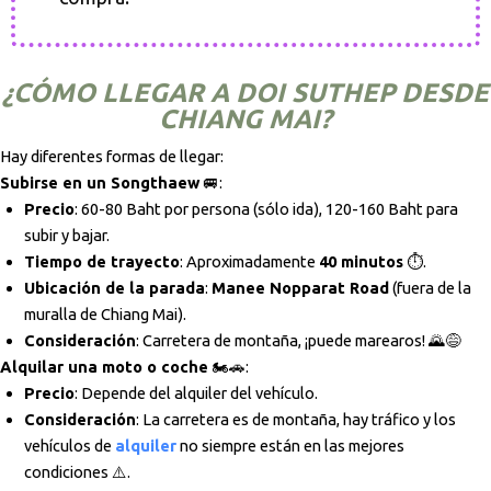
¿CÓMO LLEGAR A DOI SUTHEP DESDE
CHIANG MAI?
Hay diferentes formas de llegar:
Subirse en un Songthaew
🚐:
Precio
: 60-80 Baht por persona (sólo ida), 120-160 Baht para
subir y bajar.
Tiempo de trayecto
: Aproximadamente
40 minutos
⏱️.
Ubicación de la parada
:
Manee Nopparat Road
(fuera de la
muralla de Chiang Mai).
Consideración
: Carretera de montaña, ¡puede marearos! 🌄😅
Alquilar una moto o coche
🏍️🚗:
Precio
: Depende del alquiler del vehículo.
Consideración
: La carretera es de montaña, hay tráfico y los
vehículos de
alquiler
no siempre están en las mejores
condiciones ⚠️.