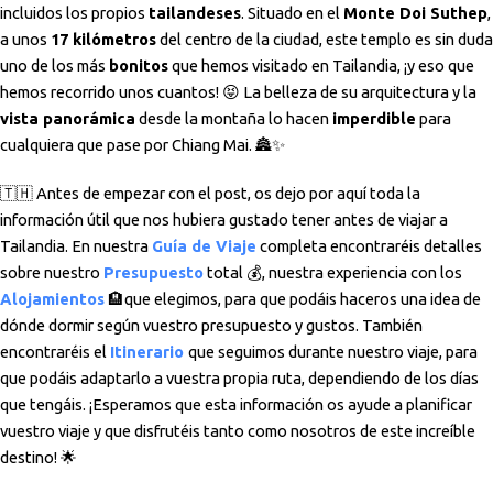
incluidos los propios
tailandeses
. Situado en el
Monte Doi Suthep
,
a unos
17 kilómetros
del centro de la ciudad, este templo es sin duda
uno de los más
bonitos
que hemos visitado en Tailandia, ¡y eso que
hemos recorrido unos cuantos! 😝 La belleza de su arquitectura y la
vista panorámica
desde la montaña lo hacen
imperdible
para
cualquiera que pase por Chiang Mai. 🏯✨
🇹🇭 Antes de empezar con el post, os dejo por aquí toda la
información útil que nos hubiera gustado tener antes de viajar a
Tailandia. En nuestra
Guía de Viaje
completa encontraréis detalles
sobre nuestro
Presupuesto
total 💰, nuestra experiencia con los
Alojamientos
🏨que elegimos, para que podáis haceros una idea de
dónde dormir según vuestro presupuesto y gustos. También
encontraréis el
Itinerario
que seguimos durante nuestro viaje, para
que podáis adaptarlo a vuestra propia ruta, dependiendo de los días
que tengáis. ¡Esperamos que esta información os ayude a planificar
vuestro viaje y que disfrutéis tanto como nosotros de este increíble
destino! 🌟