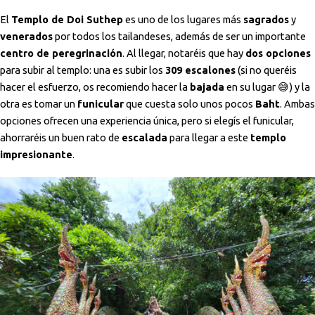
El
Templo de Doi Suthep
es uno de los lugares más
sagrados
y
venerados
por todos los tailandeses, además de ser un importante
centro de peregrinación
. Al llegar, notaréis que hay
dos opciones
para subir al templo: una es subir los
309 escalones
(si no queréis
hacer el esfuerzo, os recomiendo hacer la
bajada
en su lugar 😅) y la
otra es tomar un
funicular
que cuesta solo unos pocos
Baht
. Ambas
opciones ofrecen una experiencia única, pero si elegís el funicular,
ahorraréis un buen rato de
escalada
para llegar a este
templo
impresionante
.