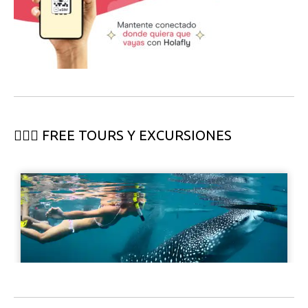
🏄🏻‍♀️ FREE TOURS Y EXCURSIONES