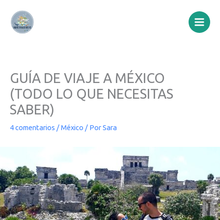
Ir
al
contenido
GUÍA DE VIAJE A MÉXICO
(TODO LO QUE NECESITAS
SABER)
4 comentarios
/
México
/ Por
Sara