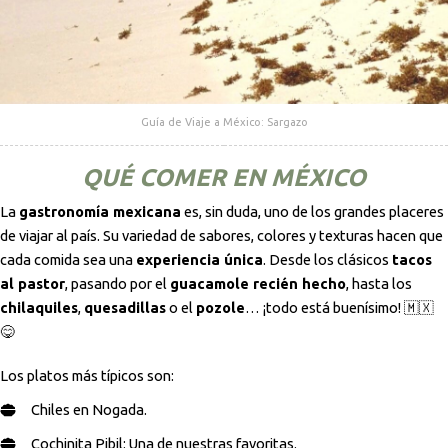
Guía de Viaje a México: Sargazo
QUÉ COMER EN MÉXICO
La
gastronomía mexicana
es, sin duda, uno de los grandes placeres
de viajar al país. Su variedad de sabores, colores y texturas hacen que
cada comida sea una
experiencia única
. Desde los clásicos
tacos
al pastor
, pasando por el
guacamole recién hecho
, hasta los
chilaquiles
,
quesadillas
o el
pozole
… ¡todo está buenísimo! 🇲🇽
😋
Los platos más típicos son:
Chiles en Nogada.
Cochinita Pibil: Una de nuestras favoritas.