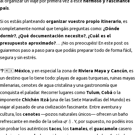
al organizar un viaje por primera vez a este
hermoso y fascinante
país
.
Si os estáis planteando
organizar vuestro propio itinerario
, es
completamente normal que tengáis preguntas como:
¿Dónde
dormir?
,
¿Qué documentación necesito?
,
¿Cuál es el
presupuesto aproximado?
… ¡No os preocupéis! En este post os
guiaremos paso a paso para que podáis preparar todo de forma fácil,
segura y sin estrés.
🌴🇲🇽
México
, y en especial la zona de
Riviera Maya y Cancún
, es
un destino que lo tiene todo: playas de aguas turquesas, ruinas mayas
milenarias, cenotes de agua cristalina y una gastronomía que
conquista el paladar. Recorrer lugares como
Tulum
,
Cobá
o la
imponente
Chichén Itzá
(una de las Siete Maravillas del Mundo) es
viajar al pasado de una civilización fascinante. Entre aventura y
cultura, los
cenotes
—pozos naturales únicos— ofrecen un baño
refrescante en medio de la selva 🌿💧. Y, por supuesto, no podéis iros
sin probar los auténticos
tacos
, los
tamales
, el
guacamole
casero