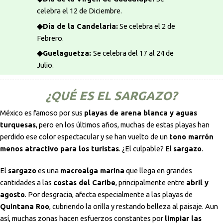
celebra el 12 de Diciembre.
◆Día de la Candelaria:
Se celebra el 2 de
Febrero.
◆Guelaguetza:
Se celebra del 17 al 24 de
Julio.
¿QUÉ ES EL SARGAZO?
México es famoso por sus
playas de arena blanca y aguas
turquesas
, pero en los últimos años, muchas de estas playas han
perdido ese color espectacular y se han vuelto de un
tono marrón
menos atractivo para los turistas
. ¿El culpable? El
sargazo
.
El
sargazo
es una
macroalga marina
que llega en grandes
cantidades a las
costas del Caribe
, principalmente entre
abril y
agosto
. Por desgracia, afecta especialmente a las playas de
Quintana Roo
, cubriendo la orilla y restando belleza al paisaje. Aun
así, muchas zonas hacen esfuerzos constantes por
limpiar las