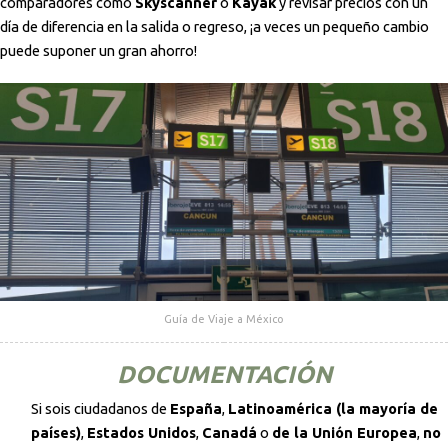
comparadores como
Skyscanner
o
Kayak
y revisar precios con un
día de diferencia en la salida o regreso, ¡a veces un pequeño cambio
puede suponer un gran ahorro!
Guía de Viaje a México
DOCUMENTACIÓN
Si sois ciudadanos de
España
,
Latinoamérica (la mayoría de
países)
,
Estados Unidos
,
Canadá
o
de la Unión Europea
,
no