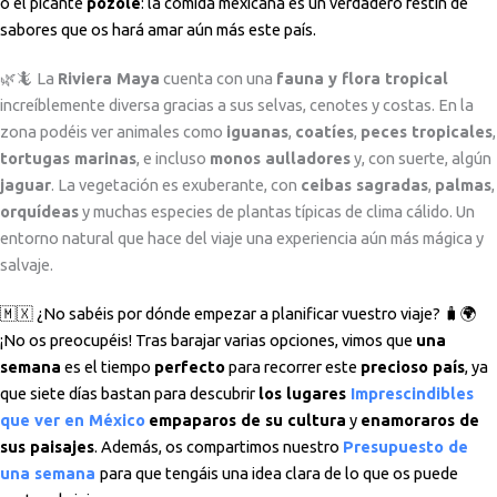
o el picante
pozole
: la comida mexicana es un verdadero festín de
sabores que os hará amar aún más este país.
🌿🦎 La
Riviera Maya
cuenta con una
fauna y flora tropical
increíblemente diversa gracias a sus selvas, cenotes y costas. En la
zona podéis ver animales como
iguanas
,
coatíes
,
peces tropicales
,
tortugas marinas
, e incluso
monos aulladores
y, con suerte, algún
jaguar
. La vegetación es exuberante, con
ceibas sagradas
,
palmas
,
orquídeas
y muchas especies de plantas típicas de clima cálido. Un
entorno natural que hace del viaje una experiencia aún más mágica y
salvaje.
🇲🇽 ¿No sabéis por dónde empezar a planificar vuestro viaje? 🧳🌍
¡No os preocupéis! Tras barajar varias opciones, vimos que
una
semana
es el tiempo
perfecto
para recorrer este
precioso país
, ya
que siete días bastan para descubrir
los lugares
Imprescindibles
que ver en México
empaparos de su cultura
y
enamoraros de
sus paisajes
. Además, os compartimos nuestro
Presupuesto de
una semana
para que tengáis una idea clara de lo que os puede