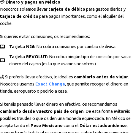
💳
Dinero y pagos en México
Nosotros solemos llevar
tarjeta de débito
para gastos diarios y
tarjeta de crédito
para pagos importantes, como el alquiler del
coche.
Si queréis evitar comisiones, os recomendamos:
Tarjeta N26:
No cobra comisiones por cambio de divisa.
Tarjeta REVOLUT:
No cobra ningún tipo de comisión por sacar
dinero del cajero (es la que usamos nosotros).
💰 Si preferís llevar efectivo, lo ideal es
cambiarlo antes de viajar
.
Nosotros usamos
Exact Change
, que permite recoger el dinero en
tienda, aeropuerto o pedirlo a casa.
Si tenéis pensado llevar dinero en efectivo, os recomendamos
cambiarlo desde vuestro país de origen
. De esta forma evitaréis
posibles fraudes o que os den una moneda equivocada. En México se
acepta tanto el
Peso Mexicano
como el
Dólar estadounidense
,
aunque lo más habitual es pagar en pesos, sobre todo en comercios