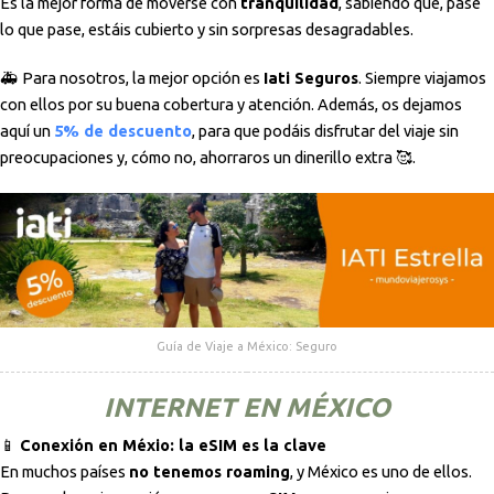
Es la mejor forma de moverse con
tranquilidad
, sabiendo que, pase
lo que pase, estáis cubierto y sin sorpresas desagradables.
🚑 Para nosotros, la mejor opción es
Iati Seguros
. Siempre viajamos
con ellos por su buena cobertura y atención. Además, os dejamos
aquí un
5% de descuento
, para que podáis disfrutar del viaje sin
preocupaciones y, cómo no, ahorraros un dinerillo extra 🥰.
Guía de Viaje a México: Seguro
INTERNET EN MÉXICO
📱
Conexión en Méxio: la eSIM es la clave
En muchos países
no tenemos roaming
, y México es uno de ellos.