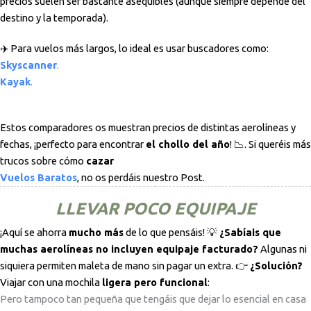
precios suelen ser bastante asequibles (aunque siempre depende del
destino y la temporada).
✈️ Para vuelos más largos, lo ideal es usar buscadores como:
Skyscanner
.
Kayak
.
Estos comparadores os muestran precios de distintas aerolíneas y
fechas, ¡perfecto para encontrar
el chollo del año
! 📉. Si queréis más
trucos sobre cómo
cazar
Vuelos Baratos
, no os perdáis nuestro Post.
LLEVAR POCO EQUIPAJE
¡Aquí se ahorra
mucho más
de lo que pensáis! 💡
¿Sabíais que
muchas aerolíneas no incluyen equipaje facturado?
Algunas ni
siquiera permiten maleta de mano sin pagar un extra. 👉
¿Solución?
Viajar con una mochila
ligera pero funcional
:
Pero tampoco tan pequeña que tengáis que dejar lo esencial en casa