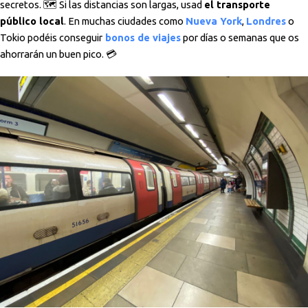
secretos. 🗺️ Si las distancias son largas, usad
el transporte
público local
. En muchas ciudades como
Nueva York
,
Londres
o
Tokio podéis conseguir
bonos de viajes
por días o semanas que os
ahorrarán un buen pico. 💳