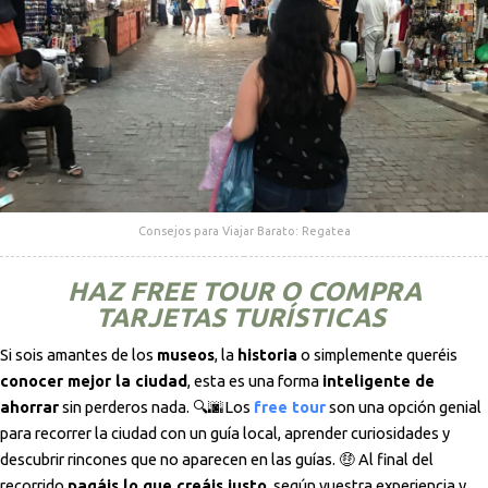
Consejos para Viajar Barato: Regatea
HAZ FREE TOUR O COMPRA
TARJETAS TURÍSTICAS
Si sois amantes de los
museos
, la
historia
o simplemente queréis
conocer mejor la ciudad
, esta es una forma
inteligente de
ahorrar
sin perderos nada. 🔍🌆Los
free tour
son una opción genial
para recorrer la ciudad con un guía local, aprender curiosidades y
descubrir rincones que no aparecen en las guías. 🤑 Al final del
recorrido
pagáis lo que creáis justo
, según vuestra experiencia y