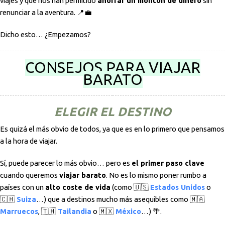
viajes y que nos han permitido
ahorrar un montón de dinero
sin
renunciar a la aventura. 📍💼
Dicho esto… ¿Empezamos?
CONSEJOS PARA VIAJAR
BARATO
ELEGIR EL DESTINO
Es quizá el más obvio de todos, ya que es en lo primero que pensamos
a la hora de viajar.
Sí, puede parecer lo más obvio… pero es
el primer paso clave
cuando queremos
viajar barato
. No es lo mismo poner rumbo a
países con un
alto coste de vida
(como 🇺🇸
Estados Unidos
o
🇨🇭
Suiza
…) que a destinos mucho más asequibles como 🇲🇦
Marruecos
, 🇹🇭
Tailandia
o 🇲🇽
México
…) 🌴.