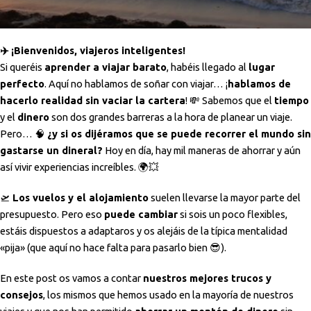
✈️
¡Bienvenidos, viajeros inteligentes!
Si queréis
aprender a viajar barato
, habéis llegado al
lugar
perfecto
. Aquí no hablamos de soñar con viajar… ¡
hablamos de
hacerlo realidad sin vaciar la cartera
! 💸 Sabemos que el
tiempo
y el
dinero
son dos grandes barreras a la hora de planear un viaje.
Pero… 🧠
¿y si os dijéramos que se puede recorrer el mundo sin
gastarse un dineral?
Hoy en día, hay mil maneras de ahorrar y aún
así vivir experiencias increíbles. 🌍💥
🛫
Los vuelos y el alojamiento
suelen llevarse la mayor parte del
presupuesto. Pero eso
puede cambiar
si sois un poco flexibles,
estáis dispuestos a adaptaros y os alejáis de la típica mentalidad
«pija» (que aquí no hace falta para pasarlo bien 😎).
En este post os vamos a contar
nuestros mejores trucos y
consejos
, los mismos que hemos usado en la mayoría de nuestros