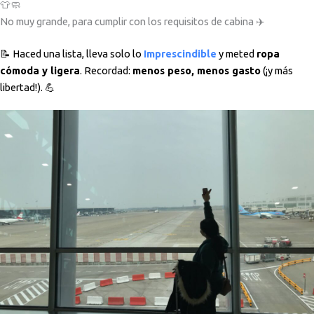
👕🧼
No muy grande, para cumplir con los requisitos de cabina ✈️
📝 Haced una lista, lleva solo lo
Imprescindible
y meted
ropa
cómoda y ligera
. Recordad:
menos peso, menos gasto
(¡y más
libertad!). 💪