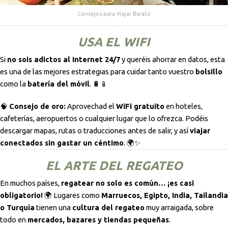
Consejos para Viajar Barato
USA EL WIFI
Si
no sois adictos al Internet 24/7
y queréis ahorrar en datos, esta
es una de las mejores estrategias para cuidar tanto vuestro
bolsillo
como la
batería del móvil
. 🔋📱
🧠
Consejo de oro:
Aprovechad el
WiFi gratuito
en hoteles,
cafeterías, aeropuertos o cualquier lugar que lo ofrezca. Podéis
descargar mapas, rutas o traducciones antes de salir, y así
viajar
conectados sin gastar un céntimo
. 🌍✨
EL ARTE DEL REGATEO
En muchos países,
regatear no solo es común… ¡es casi
obligatorio!
🌍 Lugares como
Marruecos, Egipto, India, Tailandia
o Turquía
tienen una
cultura del regateo
muy arraigada, sobre
todo en
mercados, bazares y tiendas pequeñas
.