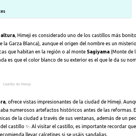
ces
 altura
, Himeji es considerado uno de los castillos más bonit
de la Garza Blanca), aunque el origen del nombre es un misteri
ncas que habitan en la región o al monte
Sagiyama
(Monte de l
ada es que el color blanco de su exterior es el que le da su no
Castillo de Himeji
ura
, ofrece vistas impresionantes de la ciudad de Himeji. Aunqu
rgaba numerosos artefactos históricos antes de las reformas. E
ámicas de la ciudad a través de sus ventanas, además de un p
del castillo ✨. Al visitar el castillo, es importante recordar qu
recomienda llevar calcetines si se usáis sandalias.